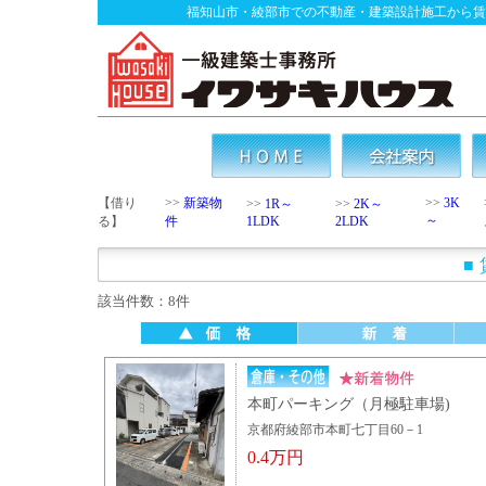
福知山市・綾部市での不動産・建築設計施工から賃
【借り
>>
新築物
>>
3K
>>
1R～
>>
2K～
～
る】
件
1LDK
2LDK
■
該当件数：8件
本町パーキング（月極駐車場)
京都府綾部市本町七丁目60－1
0.4万円